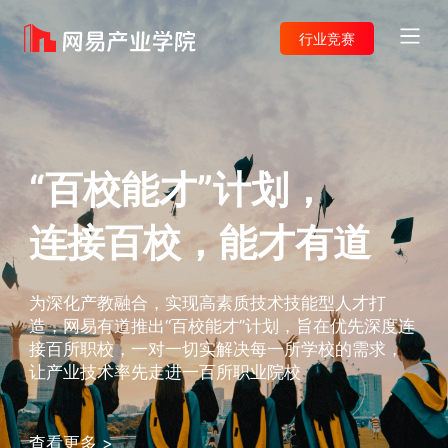
行业竞赛
首页
“百校能才”计划，
解决方案
连接百校，能才有道
综合解决方案
为深化产教融合，实现高素质技术技能型人才打
数字文娱人才培养综合解决方案
造，网易有道推出“百校能才”计划，旨在优先深度连
接百所职校，一对一切实解决每一所学校的需求，
让产业技术率先走进一百所职业院校
大数据人才培养综合解决方案
查看更多 >